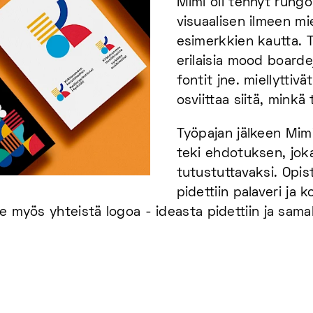
Mimi oli tehnyt rungon
visuaalisen ilmeen mie
esimerkkien kautta. T
erilaisia mood boardej
fontit jne. miellyttivä
osviittaa siitä, minkä 
Työpajan jälkeen Mimi 
teki ehdotuksen, joka
tutustuttavaksi. Opi
pidettiin palaveri ja 
e myös yhteistä logoa - ideasta pidettiin ja samal