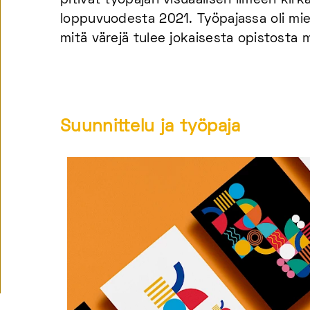
pitivät työpajan visuaalisen ilmeen kir
loppuvuodesta 2021. Työpajassa oli miet
mitä värejä tulee jokaisesta opistosta 
Suunnittelu ja työpaja