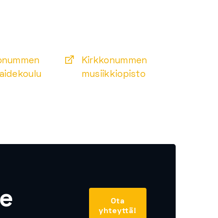
konummen
Kirkkonummen
aidekoulu
musiikkiopisto
le
Ota
yhteyttä!