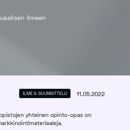
uaalisen ilmeen
ILME & SUUNNITTELU
11.05.2022
opistojen yhteinen opinto-opas on
 markkinointimateriaaleja.