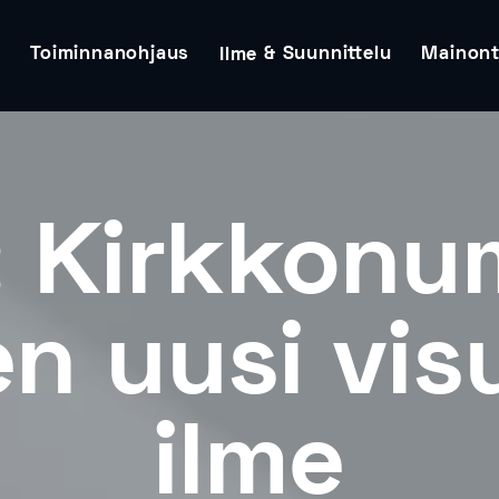
t
Toiminnanohjaus
& Suunnittelu
Mainon
Ilme
: Kirkko­n
en uusi vis
ilme