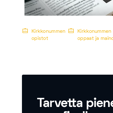
Kirkkonummen
Kirkkonummen 
opistot
oppaat ja main
Tarvetta pien