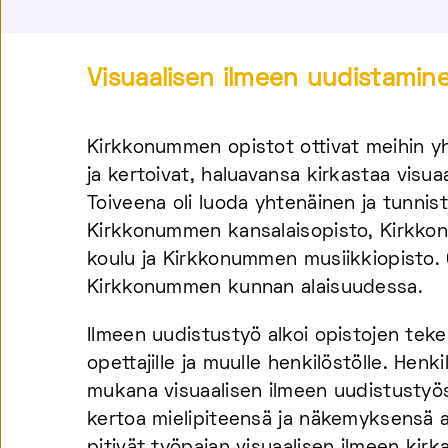
Visuaalisen ilmeen uudistamin
Kirkkonummen opistot ottivat meihin yh
ja kertoivat, haluavansa kirkastaa visuaa
Toiveena oli luoda yhtenäinen ja tunniste
Kirkko­nummen kansalais­opisto, Kirkko
koulu ja Kirkko­nummen musiikki­opisto.
Kirkko­nummen kunnan alaisuudessa.
Ilmeen uudistustyö alkoi opistojen teke
opettajille ja muulle henkilöstölle. Henkil
mukana visuaalisen ilmeen uudistustyö
kertoa mielipiteensä ja näkemyksensä as