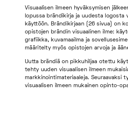
Visuaalisen ilmeen hyväksymisen jälkee
lopussa brändikirja ja uudesta logosta v
käyttöön. Brändikirjaan (26 sivua) on 
opistojen brändin visuaalinen ilme: käyte
grafiikka, kuvamaailma ja sovellusesime
määritelty myös opistojen arvoja ja ää
Uutta brändiä on pikkuhiljaa otettu käy
tehty uuden visuaalisen ilmeen mukaisi
markkinointimateriaaleja. Seuraavaksi t
visuaalisen ilmeen mukainen opinto-opas