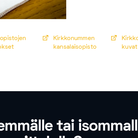
opistojen
Kirkkonummen
Kirk
okset
kansalaisopisto
kuvat
emmälle tai isommal