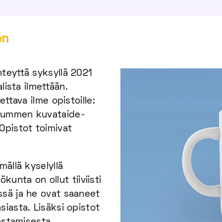
en
teyttä syksyllä 2021
lista ilmettään.
ttava ilme opistoille:
­nummen kuva­taide­
 Opistot toimivat
mällä kyselyllä
ökunta on ollut tiiviisti
ssä ja he ovat saaneet
iasta. Lisäksi opistot