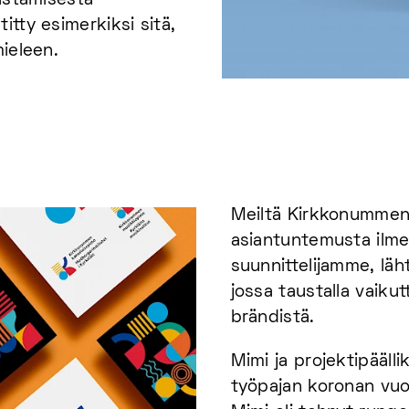
kastamisesta
itty esimerkiksi sitä,
mieleen.
Meiltä Kirkkonummen 
asiantuntemusta ilm
suunnittelijamme, läht
jossa taustalla vaiku
brändistä.
Mimi ja projektipääll
työpajan koronan vuo