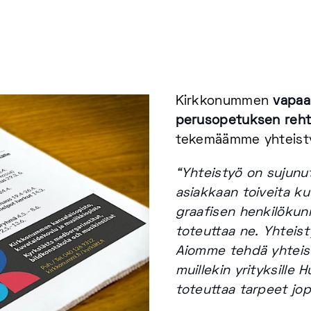
Kirkkonummen
vapaa
perusopetuksen reht
tekemäämme yhteist
“
Yhteistyö on sujunut
asiakkaan toiveita ku
graafisen henkilökun
toteuttaa ne. Yhteist
Aiomme tehdä yhteist
muillekin yrityksille 
toteuttaa tarpeet jop