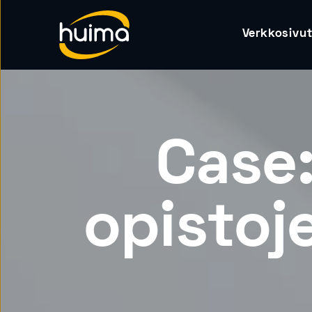
Verkkosivu
Case
opistoj