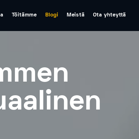
ta
Töitämme
Blogi
Meistä
Ota yhteyttä
ummen
uaalinen