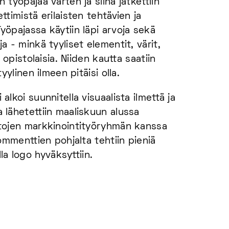
 työpajaa varten ja siinä jatkettiin
ttimistä erilaisten tehtävien ja
yöpajassa käytiin läpi arvoja sekä
a - minkä tyyliset elementit, värit,
t opistolaisia. Niiden kautta saatiin
tyylinen ilmeen pitäisi olla.
alkoi suunnitella visuaalista ilmettä ja
 lähetettiin maaliskuun alussa
stojen markkinointityöryhmän kanssa
kommenttien pohjalta tehtiin pieniä
la logo hyväksyttiin.