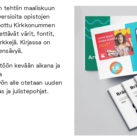
n tehtiin maaliskuun
ersioita opistojen
koottu Kirkkonummen
ttävät värit, fontit,
rkkejä. Kirjassa on
nensävyä.
ttöön kevään aikana ja
a
yön alle otetaan uuden
 ja julistepohjat.