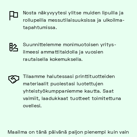
Nosta näkyvyytesi ylitse muiden lipuilla ja
rollupeilla messu­tilaisuuk­sissa ja ulko­ilma­
tapahtumissa.
Suunnittelemme moni­muotoisen yritys­
ilmeesi ammatti­taidolla ja vuosien
rautaisella kokemuksella.
Tilaamme halutessasi printti­tuotteiden
materiaalit puolestasi luotettujen
yhteistyö­kumppaniemme kautta. Saat
valmiit, laadukkaat tuotteet toimitettuna
ovellesi.
Maailma on tänä päivänä paljon pienempi kuin vain