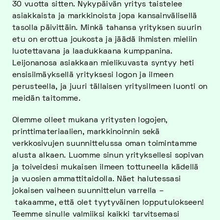
30 vuotta sitten. Nykypäivän yritys taistelee
asiakkaista ja markkinoista jopa kansainvälisellä
tasolla päivittäin. Minkä tahansa yrityksen suurin
etu on erottua joukosta ja jäädä ihmisten mieliin
luotettavana ja laadukkaana kumppanina.
Leijonanosa asiakkaan mielikuvasta syntyy heti
ensisilmäyksellä yrityksesi logon ja ilmeen
perusteella, ja juuri tällaisen yritysilmeen luonti on
meidän taitomme.
Olemme olleet mukana yritysten logojen,
printtimateriaalien, markkinoinnin sekä
verkkosivujen suunnittelussa oman toimintamme
alusta alkaen. Luomme sinun yrityksellesi sopivan
ja toiveidesi mukaisen ilmeen tottuneella kädellä
ja vuosien ammattitaidolla. Näet halutessasi
jokaisen vaiheen suunnittelun varrella –
takaamme, että olet tyytyväinen lopputulokseen!
Teemme sinulle valmiiksi kaikki tarvitsemasi