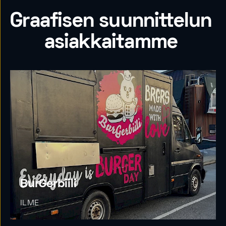
Graafisen suunnittelun
asiakkaitamme
BurGerbiili
ILME