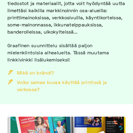
tiedostot ja materiaalit, jotta voit hyödyntää uutta
ilmettäsi kaikilla markkinoinnin osa-alueilla:
printtimainoksissa, verkkosivuilla, käyntikorteissa,
some-mainonnassa, ikkunateippauksissa,
banderolleissa, ulkokylteissä...
Graafinen suunnittelu sisältää paljon
mielenkiintoisia aihealueita. Tässä muutama
linkkivinkki lisälukemiseksi!
Mikä on brändi?
Voiko samaa kuvaa käyttää printissä ja
verkossa?