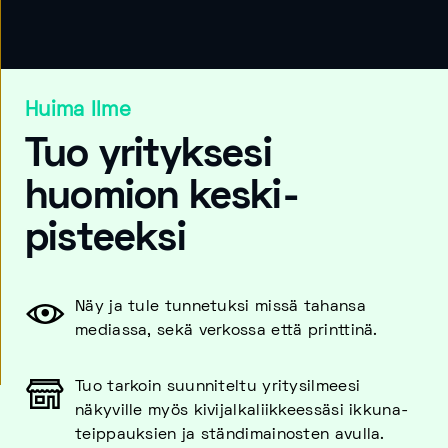
Huima Ilme
Tuo yrityksesi
huomion keski­
pisteeksi
Näy ja tule tunnetuksi missä tahansa
mediassa, sekä verkossa että printtinä.
Tuo tarkoin suunniteltu yritysi­lmeesi
näkyville myös kivijalka­liikkeessäsi ikkuna­
teippauksien ja ständi­mainosten avulla.