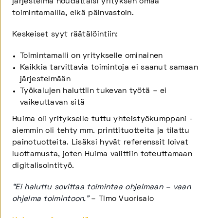
järjestelmä noudattaisi yrityksen omaa
toimintamallia, eikä päinvastoin.
Keskeiset syyt räätälöintiin:
Toimintamalli on yritykselle ominainen
Kaikkia tarvittavia toimintoja ei saanut samaan
järjestelmään
Työkalujen haluttiin tukevan työtä – ei
vaikeuttavan sitä
Huima oli yritykselle tuttu yhteistyökumppani -
aiemmin oli tehty mm. printtituotteita ja tilattu
painotuotteita. Lisäksi hyvät referenssit loivat
luottamusta, joten Huima valittiin toteuttamaan
digitalisointityö.
“Ei haluttu sovittaa toimintaa ohjelmaan – vaan
ohjelma toimintoon.”
– Timo Vuorisalo