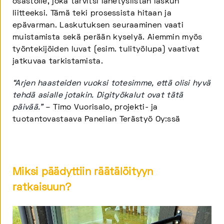
osastolle, joka tarvitsi lähetyslistan laskun
liitteeksi. Tämä teki prosessista hitaan ja
epävarman. Laskutuksen seuraaminen vaati
muistamista sekä perään kyselyä. Aiemmin myös
työntekijöiden luvat (esim. tulityölupa) vaativat
jatkuvaa tarkistamista.
“Arjen haasteiden vuoksi totesimme, että olisi hyvä
tehdä asialle jotakin. Digityökalut ovat tätä
päivää.”
– Timo Vuorisalo, projekti- ja
tuotantovastaava Panelian Terästyö Oy:ssä
Miksi päädyttiin räätälöityyn
ratkaisuun?