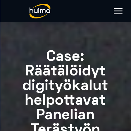
Case:
Räätälöidyt
digityökalut
helpottavat
Panelian
Terästyön