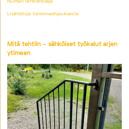
Huiman referenssejä
Lisätietoja toiminnaohjauksesta
Mitä tehtiin – sähköiset työkalut arjen
ytimeen