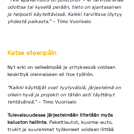
“Yksi epävarmuus on poistunut – ei tarvitse enää
odottaa tai kysellä perään, tieto on ajantasainen
ja helposti käytettävissä. Kaikki tarvittava löytyy
yhdestä paikasta.”
– Timo Vuorisalo
Katse eteenpäin
Nyt arki on selkeämpää ja yrityksessä voidaan
keskittyä olennaiseen eli itse työhön.
“Kaikki käyttäjät ovat tyytyväisiä, järjestelmä on
oikein hyvä ja projekti on tähän asti täyttänyt
tehtävänsä.”
– Timo Vuorisalo
Tulevaisuudessa järjestelmään liitetään myös
kaluston hallinta
. Pakettiautot, kuorma-auto,
trukit ja suuremmat työkoneet voidaan liittää