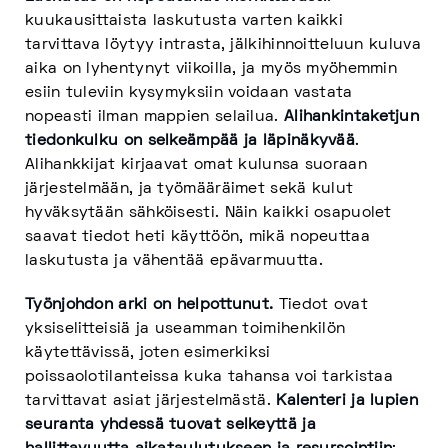
kuukausittaista laskutusta varten kaikki
tarvittava löytyy intrasta, jälkihinnoitteluun kuluva
aika on lyhentynyt viikoilla, ja myös myöhemmin
esiin tuleviin kysymyksiin voidaan vastata
nopeasti ilman mappien selailua.
Alihankintaketjun
tiedonkulku on selkeämpää ja läpinäkyvää
.
Alihankkijat kirjaavat omat kulunsa suoraan
järjestelmään, ja työmääräimet sekä kulut
hyväksytään sähköisesti. Näin kaikki osapuolet
saavat tiedot heti käyttöön, mikä nopeuttaa
laskutusta ja vähentää epävarmuutta.
Työnjohdon arki on helpottunut.
Tiedot ovat
yksiselitteisiä ja useamman toimihenkilön
käytettävissä, joten esimerkiksi
poissaolotilanteissa kuka tahansa voi tarkistaa
tarvittavat asiat järjestelmästä.
Kalenteri ja lupien
seuranta yhdessä tuovat selkeyttä ja