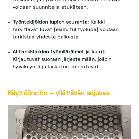
selkeästi, ja työvuorot sekä tulevat tehtävät
voidaan suunnitella etukäteen.
Työntekijöiden lupien seuranta:
Kaikki
tarvittavat luvat (esim. tulityölupa) voidaan
tarkistaa yhdestä paikasta.
Alihankkijoiden työmääräimet ja kulut:
Kirjautuvat suoraan järjestelmään, jolloin
hyväksyntä ja laskutus nopeutuvat.
Käyttöönotto – yllättävän sujuvaa