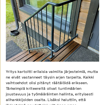
Yritys kartoitti erilaisia valmiita järjestelmiä, mutta
ne eivät vastanneet täysin arjen tarpeita. Kaikki
vaihtoehdot olisi pitänyt räätälöidä erikseen.
Tärkeimpiä kriteereitä olivat tuntimäärien
joustavuus ja työmääräinten hallinta, erityisesti
alihankkijoiden osalta. Lisäksi haluttiin, että