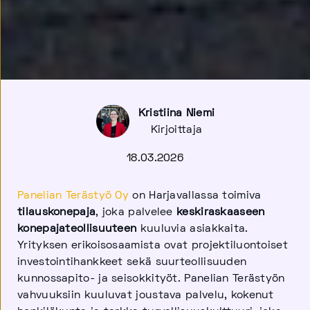
Kristiina Niemi
Kirjoittaja
18.03.2026
Panelian Terästyö Oy
on Harjavallassa toimiva
tilauskonepaja
, joka palvelee
keskiraskaaseen
konepajateollisuuteen
kuuluvia asiakkaita.
Yrityksen erikoisosaamista ovat projektiluontoiset
investointihankkeet sekä suurteollisuuden
kunnossapito- ja seisokkityöt. Panelian Terästyön
vahvuuksiin kuuluvat joustava palvelu, kokenut