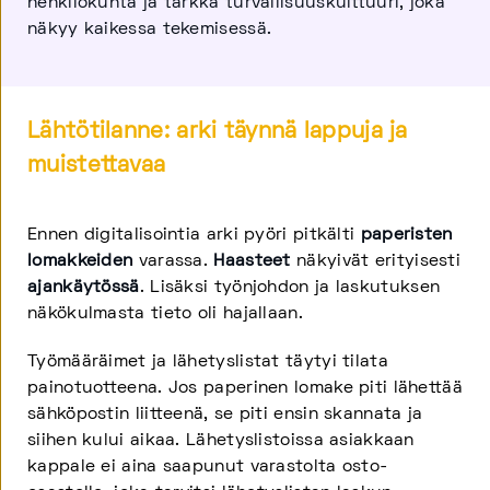
henkilökunta ja tarkka turvallisuuskulttuuri, joka
näkyy kaikessa tekemisessä.
Lähtötilanne: arki täynnä lappuja ja
muistettavaa
Ennen digitalisointia arki pyöri pitkälti
paperisten
lomakkeiden
varassa.
Haasteet
näkyivät erityisesti
ajankäytössä
. Lisäksi työnjohdon ja laskutuksen
näkökulmasta tieto oli hajallaan.
Työmääräimet ja lähetyslistat täytyi tilata
painotuotteena. Jos paperinen lomake piti lähettää
sähköpostin liitteenä, se piti ensin skannata ja
siihen kului aikaa. Lähetyslistoissa asiakkaan
kappale ei aina saapunut varastolta osto-