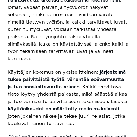
hallittavuutta aikataulutukseen ja resursointiin
:
lomat, vapaat päivät ja työvuorot näkyvät
selkeästi, henkilöstöresurssit voidaan varata
nimellä tiettyyn työhön, ja kaikki tarvittavat luvat,
kuten tulityöluvat, voidaan tarkistaa yhdestä
paikasta. Näin työnjohto näkee yhdellä
silmäyksellä, kuka on käytettävissä ja onko kaikilla
työn tekemiseen tarvittavat luvat ja välineet
kunnossa.
Käyttäjien kokemus on yksiselitteinen:
järjestelmä
tukee päivittäistä työtä, vähentää epävarmuutta
ja tuo ennakoitavuutta arkeen
. Kaikki tarvittava
tieto löytyy yhdestä paikasta, mikä säästää aikaa
ja tuo varmuutta päivittäiseen tekemiseen. Lisäksi
käyttöoikeudet on määritelty roolin mukaisesti
,
joten jokainen näkee ja tekee juuri ne asiat, jotka
kuuluvat hänen tehtäviinsä.