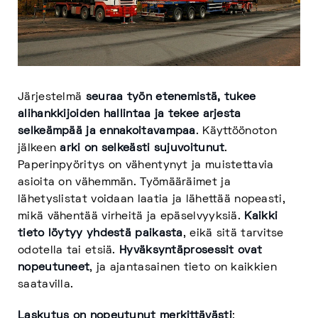
Järjestelmä
seuraa työn etenemistä, tukee
alihankkijoiden hallintaa ja tekee arjesta
selkeämpää ja ennakoitavampaa
. Käyttöönoton
jälkeen
arki on selkeästi sujuvoitunut
.
Paperinpyöritys on vähentynyt ja muistettavia
asioita on vähemmän. Työmääräimet ja
lähetyslistat voidaan laatia ja lähettää nopeasti,
mikä vähentää virheitä ja epäselvyyksiä.
Kaikki
tieto löytyy yhdestä paikasta
, eikä sitä tarvitse
odotella tai etsiä.
Hyväksyntäprosessit ovat
nopeutuneet
, ja ajantasainen tieto on kaikkien
saatavilla.
Laskutus on nopeutunut merkittävästi
: