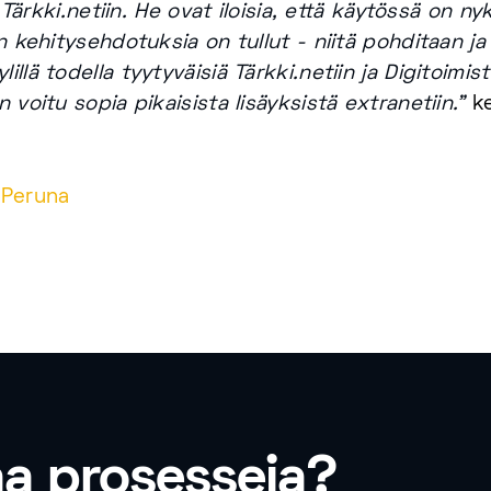
iä Tärkki.netiin. He ovat iloisia, että käytössä on
n kehitysehdotuksia on tullut - niitä pohditaan ja
llä todella tyytyväisiä Tärkki.netiin ja Digitoimi
 voitu sopia pikaisista lisäyksistä extranetiin.”
ke
 Peruna
aa prosesseja?