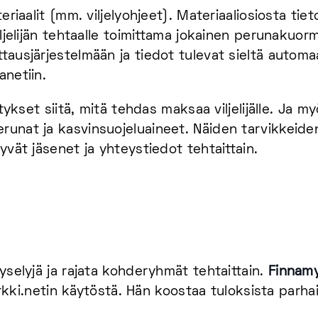
teriaalit (mm. viljelyohjeet). Materiaaliosiosta ti
iljelijän tehtaalle toimittama jokainen perunakuorm
tausjärjestelmään ja tiedot tulevat sieltä automaa
anetiin.
tykset siitä, mitä tehdas maksaa viljelijälle. Ja myös
runat ja kasvinsuojeluaineet. Näiden tarvikkeide
yvät jäsenet ja yhteystiedot tehtaittain.
yselyjä ja rajata kohderyhmät tehtaittain.
Finnamyl
 Tärkki.netin käytöstä. Hän koostaa tuloksista parh