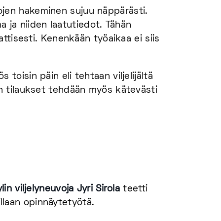
etojen hakeminen sujuu näppärästi.
a ja niiden laatutiedot. Tähän
ttisesti. Kenenkään työaikaa ei siis
 toisin päin eli tehtaan viljelijältä
n tilaukset tehdään myös kätevästi
in viljelyneuvoja Jyri Sirola
teetti
aillaan opinnäytetyötä.