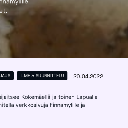
nnamylille
et.
HJAUS
ILME & SUUNNITTELU
20.04.2022
ijaitsee Kokemäellä ja toinen Lapualla
tella verkkosivuja Finnamylille ja