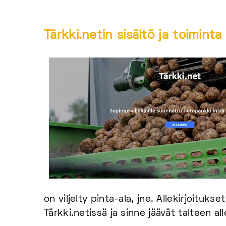
Tärkki.netin sisältö ja toiminta
on viljelty pinta-ala, jne. Allekirjoitu
Tärkki.netissä ja sinne jäävät talteen al