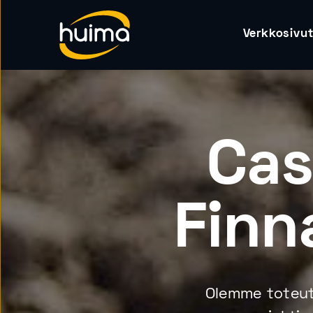
Verkkosivu
Cas
Finn
Olemme toteutt