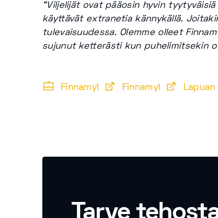
“Viljelijät ovat pääosin hyvin tyytyväis
käyttävät extranetia kännykällä. Joitaki
tulevaisuudessa. Olemme olleet Finnamyli
sujunut ketterästi kun puhelimitsekin on
Finnamyl
Finnamyl
Lapuan
Tarve tehost