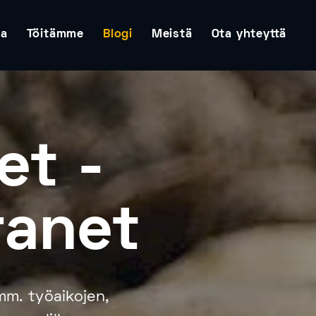
ta
Töitämme
Blogi
Meistä
Ota yhteyttä
et -
ranet
mm. työaikojen,