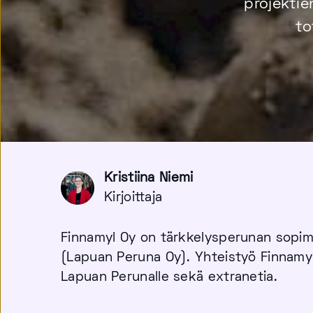
projektie
to
Kristiina Niemi
Kirjoittaja
Finnamyl Oy on tärkkelysperunan sopimusv
(Lapuan Peruna Oy). Yhteistyö Finnamylin 
Lapuan Perunalle sekä extranetia.