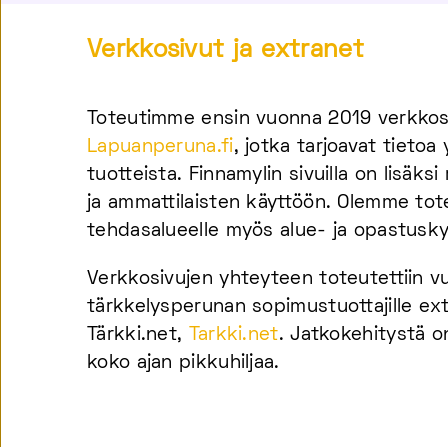
Verkkosivut ja extranet
Toteutimme ensin vuonna 2019 verkkos
Lapuanperuna.fi
, jotka tarjoavat tietoa 
tuotteista. Finnamylin sivuilla on lisäksi
ja ammattilaisten käyttöön. Olemme tot
tehdasalueelle myös alue- ja opastuskyl
Verkkosivujen yhteyteen toteutettiin 
tärkkelysperunan sopimustuottajille ex
Tärkki.net,
Tarkki.net
. Jatkokehitystä o
koko ajan pikkuhiljaa.