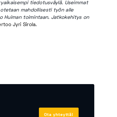
 nykyaikaisempi tiedotusväylä. Useimmat
 otetaan mahdollisesti työn alle
sto Huiman toimintaan. Jatkokehitys on
rtoo Jyri Sirola.
Ota yhteyttä!