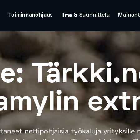
t
Toiminnanohjaus
& Suunnittelu
Mainon
Ilme
e: Tärkki.n
amylin ext
aneet nettipohjaisia työkaluja yrityksille 