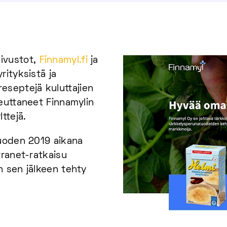
ivustot,
Finnamyl.fi
ja
yrityksistä ja
 reseptejä kuluttajien
euttaneet Finnamylin
ttejä.
vuoden 2019 aikana
tranet-ratkaisu
n sen jälkeen tehty