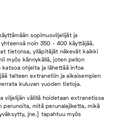
äyttämään sopimusviljelijät ja
t, yhteensä noin 350 - 400 käyttäjää.
mat tietonsa, ylläpitäjät näkevät kaikki
mii myös kännykällä, joten pellon
 katsoa ohjeita ja lähettää infoa
 jää talteen extranetiin ja aikaisempien
 verrata kuluvan vuoden tietoja.
viljelijän välillä hoidetaan extranetissa
n perunoita, mitä perunalajiketta, mikä
 hyväksytty, jne.) tapahtuu myös