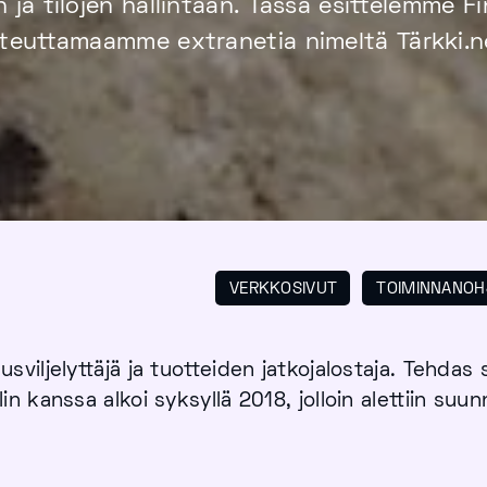
n ja tilojen hallintaan. Tässä esittelemme Fi
teuttamaamme extranetia nimeltä Tärkki.n
VERKKOSIVUT
TOIMINNAN­O
iljelyttäjä ja tuotteiden jatkojalostaja. Tehdas s
kanssa alkoi syksyllä 2018, jolloin alettiin suunni