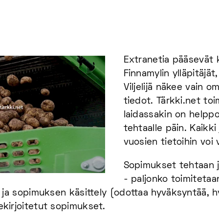
Extranetia pääsevät k
Finnamylin ylläpitäjä
Viljelijä näkee vain o
tiedot. Tärkki.net toi
laidassakin on helppo
tehtaalle päin. Kaikki
vuosien tietoihin voi
Sopimukset tehtaan ja 
- paljonko toimitetaa
kset ja sopimuksen käsittely (odottaa hyväksyntää,
lekirjoitetut sopimukset.